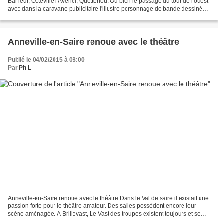
Barfleur, Octeville l'Avenel, Quettehou. Ou bien le passage du tour de l'ouest
avec dans la caravane publicitaire l'illustre personnage de bande dessinée
Lariflette (Ouest-France),...
Anneville-en-Saire renoue avec le théâtre
Publié le 04/02/2015 à 08:00
Par
Ph L
Anneville-en-Saire renoue avec le théâtre Dans le Val de saire il existait une
passion forte pour le théâtre amateur. Des salles possèdent encore leur
scène aménagée. A Brillevast, Le Vast des troupes existent toujours et se