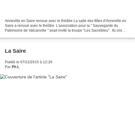
Anneville en Saire renoue avec le théâtre La salle des fêtes d'Anneville en
Saire a renoué avec le théâtre. L'association pour la " Sauvegarde du
Patrimoine de Valcanville " avait invité la troupe "Les Sacrebleu" . Ils ont
interprété "Sincère à rien",...
La Saire
Publié le 07/12/2015 à 12:20
Par
Ph L