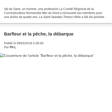
Val de Saire, un homme, une profession La Comité Régional de la
Conchyliculture Normandie-Mer du Nord a renouvelé ses membres pour
une durée de quatre ans. Le Saint Vaastais Thierry Hélie a été élu président.
Il succède à louis Teyssier Thierry Hélie...
Barfleur et la pêche, la débarque
Publié le 09/02/2018 à 08:00
Par
Ph L