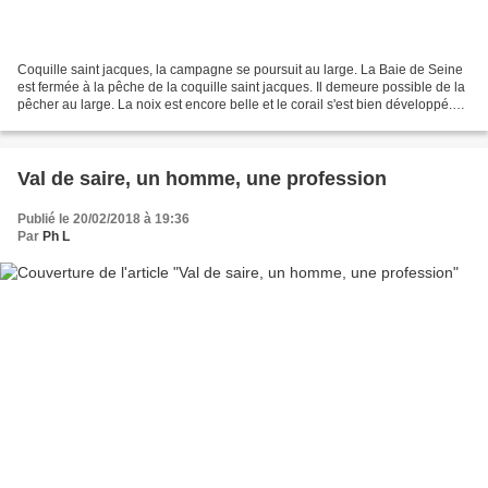
Coquille saint jacques, la campagne se poursuit au large. La Baie de Seine
est fermée à la pêche de la coquille saint jacques. Il demeure possible de la
pêcher au large. La noix est encore belle et le corail s'est bien développé.
4,50 € le kilogramme...
Val de saire, un homme, une profession
Publié le 20/02/2018 à 19:36
Par
Ph L