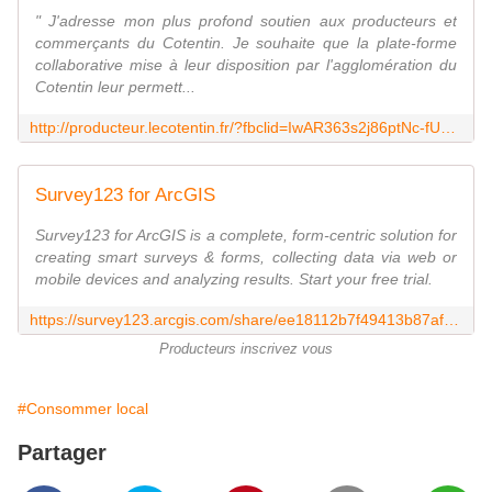
" J'adresse mon plus profond soutien aux producteurs et
commerçants du Cotentin. Je souhaite que la plate-forme
collaborative mise à leur disposition par l'agglomération du
Cotentin leur permett...
http://producteur.lecotentin.fr/?fbclid=IwAR363s2j86ptNc-fUqfqLHuZJfTQC5cOqHQhGpZFunykRsa22QcRy_7goO8
Survey123 for ArcGIS
Survey123 for ArcGIS is a complete, form-centric solution for
creating smart surveys & forms, collecting data via web or
mobile devices and analyzing results. Start your free trial.
https://survey123.arcgis.com/share/ee18112b7f49413b87afe9cb0ee9efaf
Producteurs inscrivez vous
#Consommer local
Partager