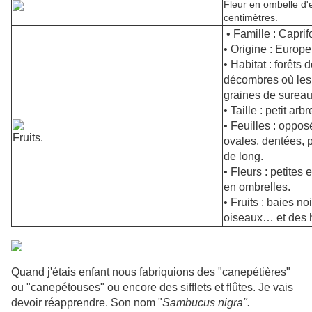
Fleur en ombelle d'
centimètres.
• Famille : Capri
• Origine : Europe
• Habitat : forêts 
décombres où les
graines de sureau
• Taille : petit arb
• Feuilles : oppos
Fruits.
ovales, dentées, 
de long.
• Fleurs : petites
en ombrelles.
• Fruits : baies n
oiseaux… et des
Quand j'étais enfant nous fabriquions des "canepétières"
ou "canepétouses" ou encore des sifflets et flûtes. Je vais
devoir réapprendre. Son nom "
Sambucus nigra".