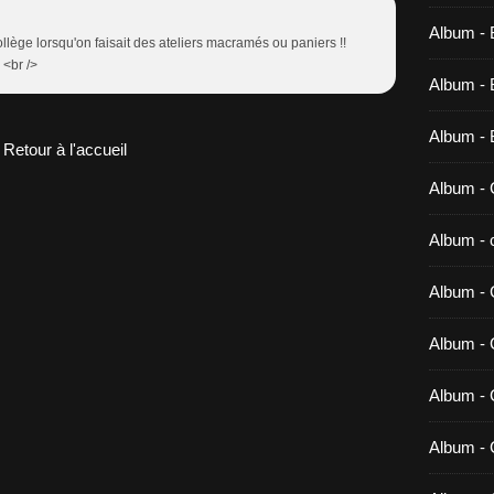
Album - 
llège lorsqu'on faisait des ateliers macramés ou paniers !!
 <br />
Album - B
Album - 
Retour à l'accueil
Album - 
Album - c
Album - 
Album -
Album - 
Album - 