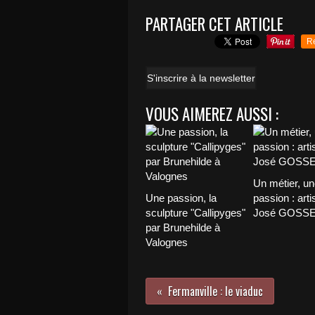
PARTAGER CET ARTICLE
R
S'inscrire à la newsletter
VOUS AIMEREZ AUSSI :
Un métier, un
Une passion, la
passion : arti
sculpture "Callipyges"
José GOSSE
par Brunehilde à
Valognes
Fermanville : le viaduc