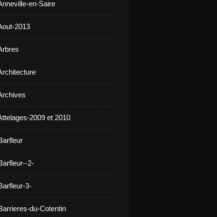
Anneville-en-Saire
Aout-2013
Arbres
Architecture
Archives
Attelages-2009 et 2010
Barfleur
arfleur--2-
arfleur-3-
Barrieres-du-Cotentin