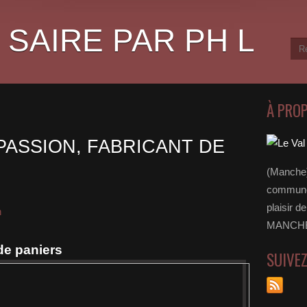
 SAIRE PAR PH L
À PRO
PASSION, FABRICANT DE
(Manche)
communes
plaisir d
n
MANCHE 
de paniers
SUIVE