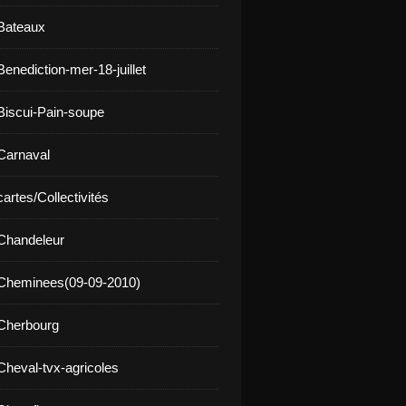
Bateaux
enediction-mer-18-juillet
Biscui-Pain-soupe
Carnaval
artes/Collectivités
Chandeleur
 Cheminees(09-09-2010)
Cherbourg
Cheval-tvx-agricoles