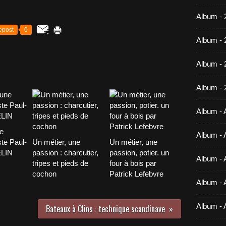
Album - 
epost
0
Album - 
Album -
Album - 
Album - A
e
Album - A
ste Paul-
Un métier, une
Un métier, une
LIN
passion : charcutier,
passion, potier. un
Album - A
tripes et pieds de
four à bois par
cochon
Patrick Lefebvre
Album - A
Album - 
Bateaux à Clins : technique scandinave