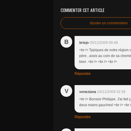
COMMENTER CET ARTICLE
Ajouter un commentaire
B
brisjo
05/12/2009 09:48
<br /> Typiques de notre région c
père , assis au coin de sa cheminée 
bien .<br /> <br /> <br />
Répondre
V
veneziana
04/12/2009 02:39
<br /> Bonsoir Philippe. J'ai fai
deux mains gauches! <br /> <br />
Répondre