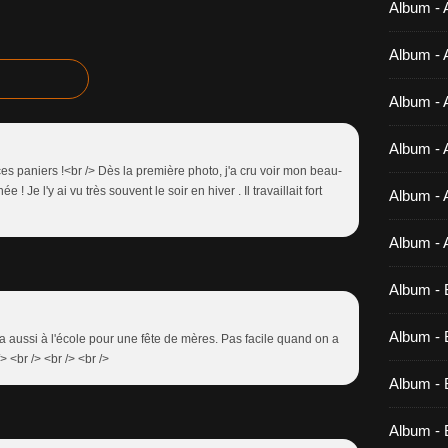
Album - 
Album - 
Album - 
Album - 
es paniers !<br /> Dès la première photo, j'a cru voir mon beau-
! Je l'y ai vu très souvent le soir en hiver . Il travaillait fort
Album - 
Album - 
Album - 
Album - B
t ça aussi à l'école pour une fête de mères. Pas facile quand on a
 <br /> <br /> <br />
Album - B
Album - 