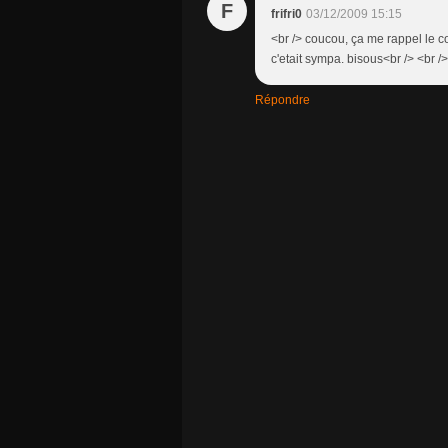
F
frifri0
03/12/2009 15:15
<br /> coucou, ça me rappel le co
c'etait sympa. bisous<br /> <br />
Répondre