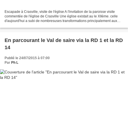
Escapade à Crasville, visite de l'église A l'invitation de la paroisse visite
commentée de l'église de Crasville Une église existait au le XIIème. celle
d'aujourd'hui a subi de nombresuses transformations principalement aux
XVII et XVIII èmes. avec l'ajout...
En parcourant le Val de saire via la RD 1 et la RD
14
Publié le 24/07/2015 à 07:00
Par
Ph L