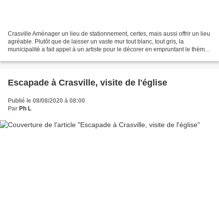
Crasville Aménager un lieu de stationnement, certes, mais aussi offrir un lieu
agréable. Plutôt que de laisser un vaste mur tout blanc, tout gris, la
municipalité a fait appel à un artiste pour le décorer en empruntant le thème
du sujet au Val de Saire...
Escapade à Crasville, visite de l'église
Publié le 08/08/2020 à 08:00
Par
Ph L