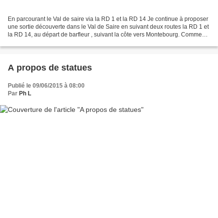
En parcourant le Val de saire via la RD 1 et la RD 14 Je continue à proposer
une sortie découverte dans le Val de Saire en suivant deux routes la RD 1 et
la RD 14, au départ de barfleur , suivant la côte vers Montebourg. Comme
précédemment j'indique des...
A propos de statues
Publié le 09/06/2015 à 08:00
Par
Ph L