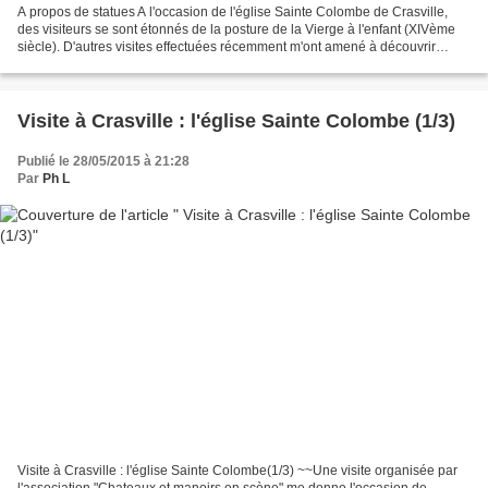
A propos de statues A l'occasion de l'église Sainte Colombe de Crasville,
des visiteurs se sont étonnés de la posture de la Vierge à l'enfant (XIVème
siècle). D'autres visites effectuées récemment m'ont amené à découvrir
d'autres statues (XVème et XIIème...
Visite à Crasville : l'église Sainte Colombe (1/3)
Publié le 28/05/2015 à 21:28
Par
Ph L
Visite à Crasville : l'église Sainte Colombe(1/3) ~~Une visite organisée par
l'association "Chateaux et manoirs en scène" me donne l'occasion de