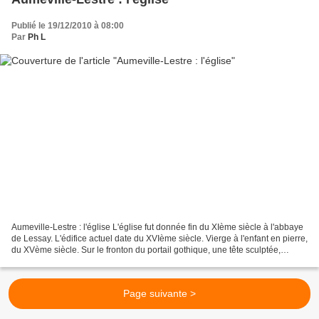
Publié le 19/12/2010 à 08:00
Par
Ph L
Aumeville-Lestre : l'église L'église fut donnée fin du XIème siècle à l'abbaye
de Lessay. L'édifice actuel date du XVIème siècle. Vierge à l'enfant en pierre,
du XVème siècle. Sur le fronton du portail gothique, une tête sculptée,
attribuée à saint Gilles...
Page suivante >