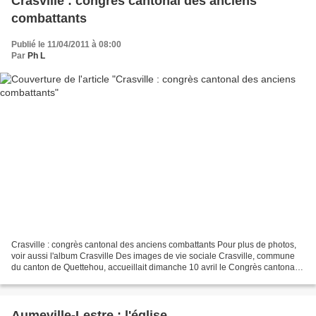
Crasville : congrès cantonal des anciens
combattants
Publié le 11/04/2011 à 08:00
Par
Ph L
Crasville : congrès cantonal des anciens combattants Pour plus de photos,
voir aussi l'album Crasville Des images de vie sociale Crasville, commune
du canton de Quettehou, accueillait dimanche 10 avril le Congrès cantonal
des anciens combattants. Au centre...
Aumeville-Lestre : l'église