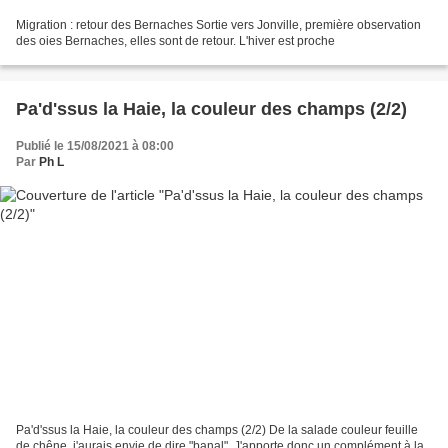
Migration : retour des Bernaches Sortie vers Jonville, première observation
des oies Bernaches, elles sont de retour. L'hiver est proche
Pa'd'ssus la Haie, la couleur des champs (2/2)
Publié le 15/08/2021 à 08:00
Par
Ph L
Pa'd'ssus la Haie, la couleur des champs (2/2) De la salade couleur feuille
de chêne, j'aurais envie de dire "banal". J'apporte donc un complément à la