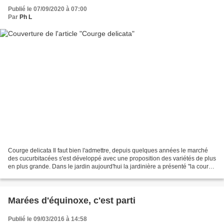
Publié le 07/09/2020 à 07:00
Par
Ph L
Courge delicata Il faut bien l'admettre, depuis quelques années le marché
des cucurbitacées s'est développé avec une proposition des variétés de plus
en plus grande. Dans le jardin aujourd'hui la jardinière a présenté "la courge
delicata " ou "sweet potato"....
Marées d'équinoxe, c'est parti
Publié le 09/03/2016 à 14:58