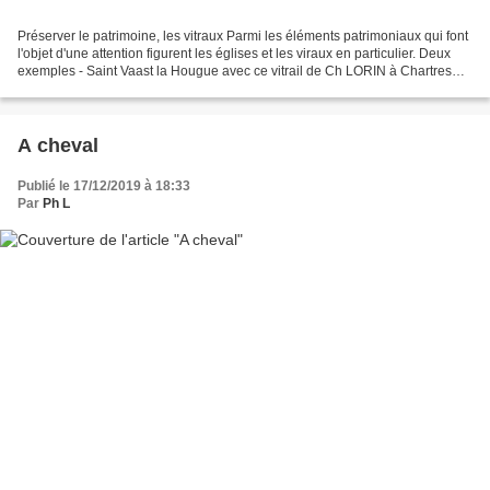
Préserver le patrimoine, les vitraux Parmi les éléments patrimoniaux qui font
l'objet d'une attention figurent les églises et les viraux en particulier. Deux
exemples - Saint Vaast la Hougue avec ce vitrail de Ch LORIN à Chartres
(1905). - Valcanville...
A cheval
Publié le 17/12/2019 à 18:33
Par
Ph L