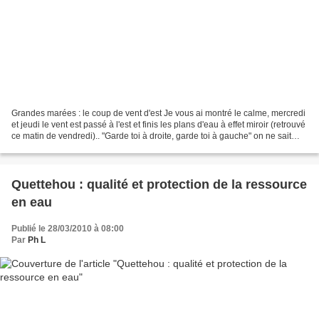
Grandes marées : le coup de vent d'est Je vous ai montré le calme, mercredi
et jeudi le vent est passé à l'est et finis les plans d'eau à effet miroir (retrouvé
ce matin de vendredi).. "Garde toi à droite, garde toi à gauche" on ne sait
d'où vient la...
Quettehou : qualité et protection de la ressource
en eau
Publié le 28/03/2010 à 08:00
Par
Ph L