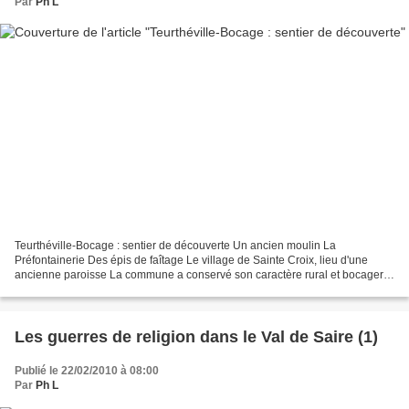
Par
Ph L
Teurthéville-Bocage : sentier de découverte Un ancien moulin La
Préfontainerie Des épis de faîtage Le village de Sainte Croix, lieu d'une
ancienne paroisse La commune a conservé son caractère rural et bocager,
on voit encore de nombreuses barrières traditionnelles....
Les guerres de religion dans le Val de Saire (1)
Publié le 22/02/2010 à 08:00
Par
Ph L