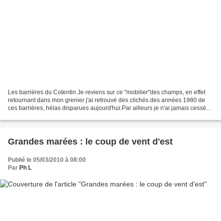
Les barrières du Cotentin Je reviens sur ce "mobilier"des champs, en effet
retournant dans mon grenier j'ai retrouvé des clichés des années 1980 de
ces barrières, hélas disparues aujourd'hui.Par ailleurs je n'ai jamais cessé
de les photographier et j'ai...
Grandes marées : le coup de vent d'est
Publié le 05/03/2010 à 08:00
Par
Ph L