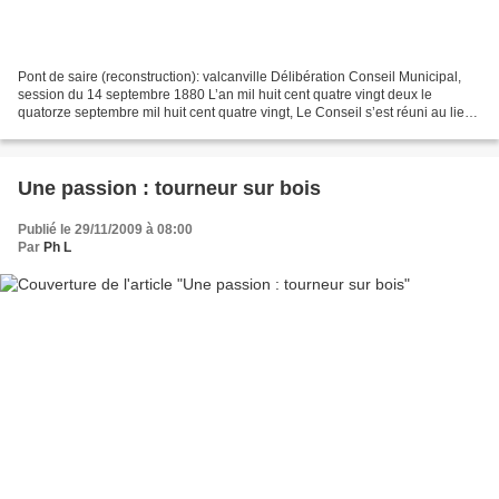
Pont de saire (reconstruction): valcanville Délibération Conseil Municipal,
session du 14 septembre 1880 L’an mil huit cent quatre vingt deux le
quatorze septembre mil huit cent quatre vingt, Le Conseil s’est réuni au lieu
ordinaire de ses séances Etaient...
Une passion : tourneur sur bois
Publié le 29/11/2009 à 08:00
Par
Ph L