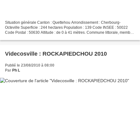
Situation générale Canton : Quettehou Arrondissement : Cherbourg-
Octeville Superficie : 244 hectares Population : 139 Code INSEE : 50022
Code Postal : 50630 Altitude : de 0 à 41 mètres. Commune littorale, membre
du Parc Naturel Régional des Marais du...
Videcosville : ROCKAPIEDCHOU 2010
Publié le 23/08/2010 à 08:00
Par
Ph L