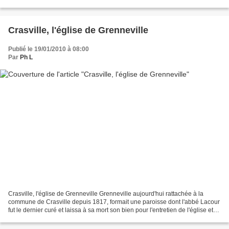
XVIIème siècle, en même temps qu'une...
Crasville, l'église de Grenneville
Publié le 19/01/2010 à 08:00
Par
Ph L
Crasville, l'église de Grenneville Grenneville aujourd'hui rattachée à la
commune de Crasville depuis 1817, formait une paroisse dont l'abbé Lacour
fut le dernier curé et laissa à sa mort son bien pour l'entretien de l'église et
pour qu'un curé continuât...