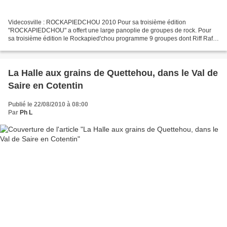
Videcosville : ROCKAPIEDCHOU 2010 Pour sa troisième édition
"ROCKAPIEDCHOU" a offert une large panoplie de groupes de rock. Pour
sa troisième édition le Rockapied'chou programme 9 groupes dont Riff Raff,
Macadam Bumpers, Deflectime,Les Feux d'boué, The...
La Halle aux grains de Quettehou, dans le Val de
Saire en Cotentin
Publié le 22/08/2010 à 08:00
Par
Ph L