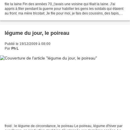
file la laine Fin des années 70, j'avais une voisine qui filait la laine. J'ai
appris à filer pendant la guerre pour habiller les gens les soldats qui étaient
au front. ma mère tricotait. Je file pour moi, je fais des coussins, des tapis,
toutes sortes...
légume du jour, le poireau
Publié le 19/12/2009 à 08:00
Par
Ph L
froid : le légume de circonstance, le poireau Le poireau, légume d'hiver par