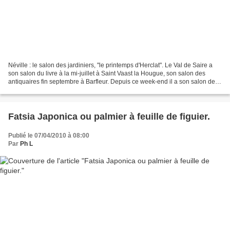
Néville : le salon des jardiniers, "le printemps d'Herclat". Le Val de Saire a
son salon du livre à la mi-juillet à Saint Vaast la Hougue, son salon des
antiquaires fin septembre à Barfleur. Depuis ce week-end il a son salon des
jardiniers, baptisé "Printemps...
Fatsia Japonica ou palmier à feuille de figuier.
Publié le 07/04/2010 à 08:00
Par
Ph L