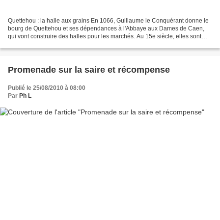
Quettehou : la halle aux grains En 1066, Guillaume le Conquérant donne le
bourg de Quettehou et ses dépendances à l'Abbaye aux Dames de Caen,
qui vont construire des halles pour les marchés. Au 15e siècle, elles sont
situées sur la place du marché de...
Promenade sur la saire et récompense
Publié le 25/08/2010 à 08:00
Par
Ph L