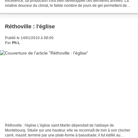
excellence, sa production s'est bien développée ces dernières années. La
relative douceur du climat, le faible nombre de jours de gel permettent de
l'arracher donc de le mettre...
Réthoville : l'église
Publié le 14/01/2010 à 08:00
Par
Ph L
Réthoville : l'église L'église saint Martin dépendait de l'abbaye de
Montebourg. Située sur une hauteur, elle se reconnaît de loin à son clocher
carré, massif, terminé par une plate-forme à balustrade; il fut édifié au