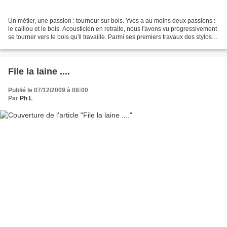
Un métier, une passion : tourneur sur bois. Yves a au moins deux passions :
le caillou et le bois. Acousticien en retraite, nous l'avons vu progressivement
se tourner vers le bois qu'il travaille. Parmi ses premiers travaux des stylos
qu'il était fier...
File la laine ....
Publié le 07/12/2009 à 08:00
Par
Ph L