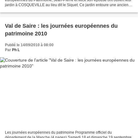
européennes du Patrimoine, Jean-Pierre et Mick son épouse ont ouvert leur
jardin à COSQUEVILLE au lieu dit le Siquet. Ce jardin entoure une ancienne
ferme ( XVIIème siècle pour les parties...
Val de Saire : les journées européennes du
patrimoine 2010
Publié le 14/09/2010 à 08:00
Par
Ph L
Les journées européennes du patrimoine Programme officiel du
département de la Manche (4 pages) Samedi 18 et dimanche 19 septembre