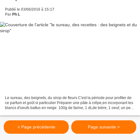
Publié le 03/06/2016 à 15:17
Par
Ph L
Le sureau, des beignets, du sirop de fleurs C'est la période pour profiter de
ce parfum et goût si particulier Préparer une pâte à crêpe,en incorporant les
blancs d'oeufs battus en neige. 100g de farine, 1 dLde bière, 1 oeuf, un peu
de sel, une cuillère...
< Page précédente
Page suivante >