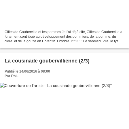
Gilles de Gouberville et les pommes Je l'ai déjà cité, Gilles de Gouberville a
fortement contribué au développement des pommiers, de la pomme, du
cidre, et de la goutte en Cotentin. Octobre 1553 ~~Le sabmedi VIIe Je fys
achever de cueullyr les pommes...
La cousinade goubervillienne (2/3)
Publié le 14/06/2016 à 08:00
Par
Ph L