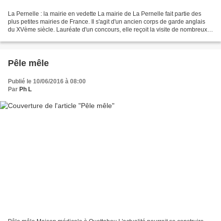
La Pernelle : la mairie en vedette La mairie de La Pernelle fait partie des
plus petites mairies de France. Il s'agit d'un ancien corps de garde anglais
du XVème siècle. Lauréate d'un concours, elle reçoit la visite de nombreux
touristes. Située au sommet...
Pêle mêle
Publié le 10/06/2016 à 08:00
Par
Ph L