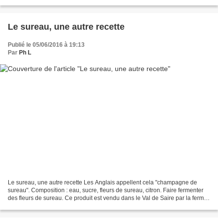
1578) a fortement contribué au développement...
Le sureau, une autre recette
Publié le 05/06/2016 à 19:13
Par
Ph L
Le sureau, une autre recette Les Anglais appellent cela "champagne de
sureau". Composition : eau, sucre, fleurs de sureau, citron. Faire fermenter
des fleurs de sureau. Ce produit est vendu dans le Val de Saire par la ferme
du Vastel à Teurthéville-Bocage. L'écoute...