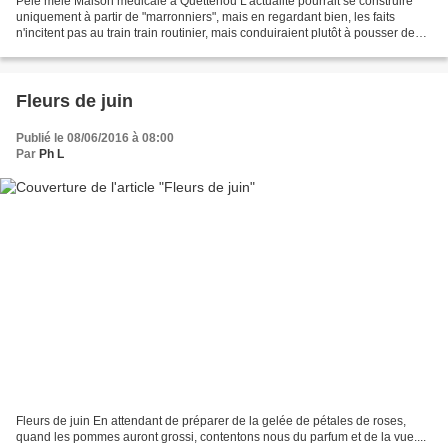
Pêle mêle Maison médicale à Quettehou L'actualité pourrait se construire
uniquement à partir de "marronniers", mais en regardant bien, les faits
n'incitent pas au train train routinier, mais conduiraient plutôt à pousser des
coups de gueules. Le manque...
Fleurs de juin
Publié le 08/06/2016 à 08:00
Par
Ph L
Fleurs de juin En attendant de préparer de la gelée de pétales de roses,
quand les pommes auront grossi, contentons nous du parfum et de la vue....