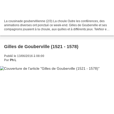
La cousinade goubervillienne (2/3) La choule Outre les conférences, des
animations diverses ont ponctué ce week-end. Gilles de Gouberville et ses
compagnons jouaient à la choule, aux quilles et à différents jeux. TekNor et
la Fédération des Jeux Normands...
Gilles de Gouberville (1521 - 1578)
Publié le 13/06/2016 à 08:00
Par
Ph L