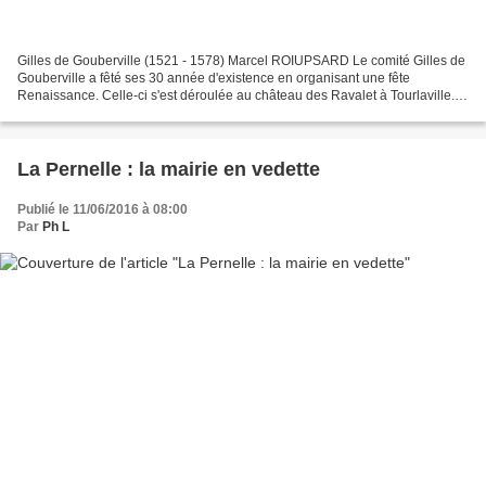
Gilles de Gouberville (1521 - 1578) Marcel ROIUPSARD Le comité Gilles de
Gouberville a fêté ses 30 année d'existence en organisant une fête
Renaissance. Celle-ci s'est déroulée au château des Ravalet à Tourlaville.
Au menu des deux journées de nombreuses...
La Pernelle : la mairie en vedette
Publié le 11/06/2016 à 08:00
Par
Ph L