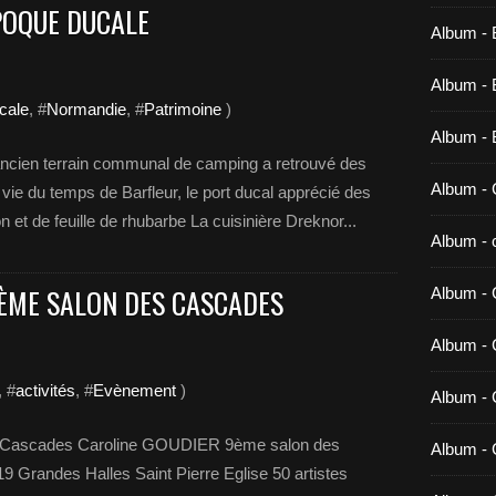
POQUE DUCALE
Album - 
Album - B
ocale
, #
Normandie
, #
Patrimoine
)
Album - 
ancien terrain communal de camping a retrouvé des
Album - 
 vie du temps de Barfleur, le port ducal apprécié des
on et de feuille de rhubarbe La cuisinière Dreknor...
Album - c
 9ÈME SALON DES CASCADES
Album - 
Album -
, #
activités
, #
Evènement
)
Album - 
des Cascades Caroline GOUDIER 9ème salon des
Album - 
19 Grandes Halles Saint Pierre Eglise 50 artistes