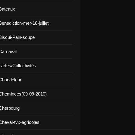
Bateaux
enediction-mer-18-juillet
Biscui-Pain-soupe
Carnaval
artes/Collectivités
Chandeleur
 Cheminees(09-09-2010)
Cherbourg
Cheval-tvx-agricoles