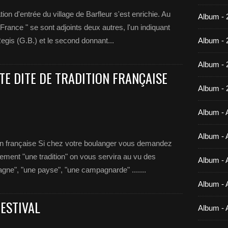
ation d'entrée du village de Barfleur s'est enrichie. Au
Album - 
rance " se sont adjoints deux autres, l'un indiquant
egis (G.B.) et le second donnant...
Album - 
Album -
TE DITE DE TRADITION FRANÇAISE
Album - 
Album - A
Album - A
tion française Si chez votre boulanger vous demandez
plement "une tradition" on vous servira au vu des
Album - A
gne", "une payse", "une campagnarde" .......
Album - A
FESTIVAL
Album - 