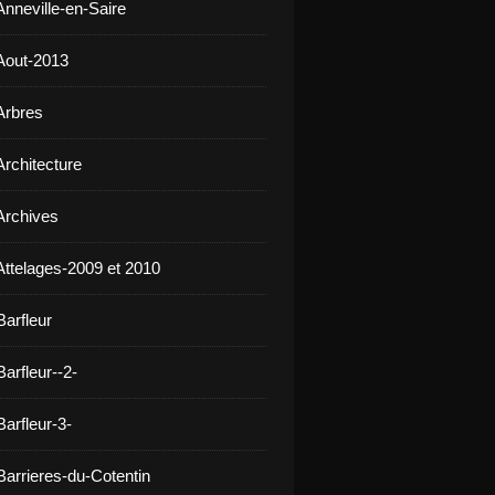
Anneville-en-Saire
Aout-2013
Arbres
Architecture
Archives
Attelages-2009 et 2010
Barfleur
arfleur--2-
arfleur-3-
Barrieres-du-Cotentin