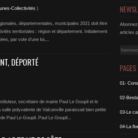
NEWSL
nes-Collectivités
)
égionales, départementales, municipales 2021 doit être
Abonnez-
vités territoriales : région et département. Initialement
articles 
es, par vote d'une loi,...
Email
ANT, DÉPORTÉ
PAGES
01- Cons
02-Bestia
tituteur, secrétaire de mairie Paul Le Goupil et le
salle polyvalente de Valcanville paraissait bien petite
03-Le c
de Paul Le Goupil. Paul Le Goupil...
04-La flo