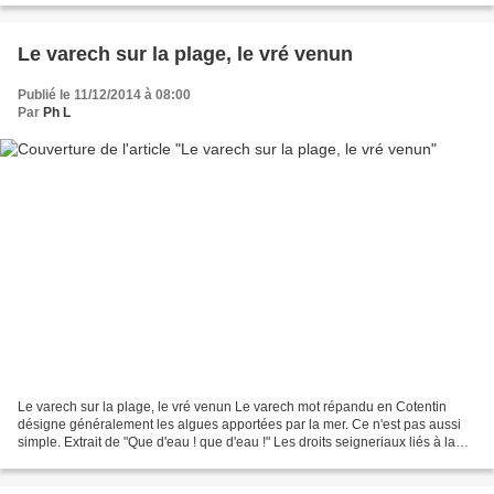
Le varech sur la plage, le vré venun
Publié le 11/12/2014 à 08:00
Par
Ph L
Le varech sur la plage, le vré venun Le varech mot répandu en Cotentin
désigne généralement les algues apportées par la mer. Ce n'est pas aussi
simple. Extrait de "Que d'eau ! que d'eau !" Les droits seigneriaux liés à la
mer en Normandie , par Eric Barré,...