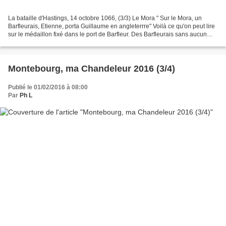
La bataille d'Hastings, 14 octobre 1066, (3/3) Le Mora " Sur le Mora, un
Barfleurais, Etienne, porta Guillaume en angleterrre" Voilà ce qu'on peut lire
sur le médaillon fixé dans le port de Barfleur. Des Barfleurais sans aucun
doute ont participé à cette...
Montebourg, ma Chandeleur 2016 (3/4)
Publié le 01/02/2016 à 08:00
Par
Ph L