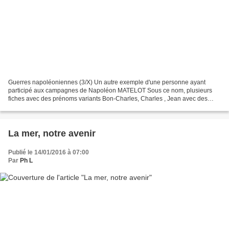
Guerres napoléoniennes (3/X) Un autre exemple d'une personne ayant
participé aux campagnes de Napoléon MATELOT Sous ce nom, plusieurs
fiches avec des prénoms variants Bon-Charles, Charles , Jean avec des
descriptions physiques variables. S'il existe des...
La mer, notre avenir
Publié le 14/01/2016 à 07:00
Par
Ph L