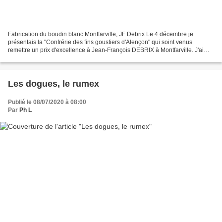
Fabrication du boudin blanc Montfarville, JF Debrix Le 4 décembre je
présentais la "Confrérie des fins goustiers d'Alençon" qui soint venus
remettre un prix d'excellence à Jean-François DEBRIX à Montfarville. J'ai
voulu en savoir un peu plus sur ce produit...
Les dogues, le rumex
Publié le 08/07/2020 à 08:00
Par
Ph L