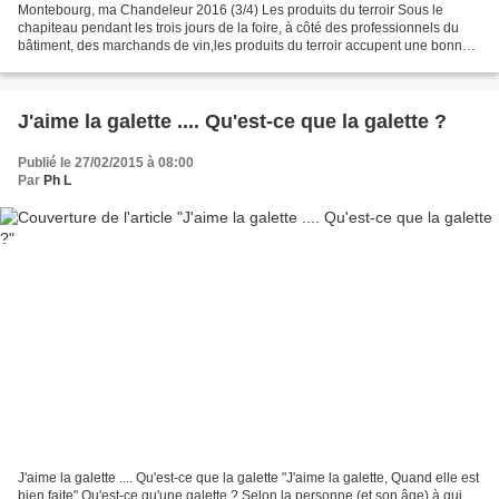
Montebourg, ma Chandeleur 2016 (3/4) Les produits du terroir Sous le
chapiteau pendant les trois jours de la foire, à côté des professionnels du
bâtiment, des marchands de vin,les produits du terroir accupent une bonne
place : brioches, graisse à soupe,...
J'aime la galette .... Qu'est-ce que la galette ?
Publié le 27/02/2015 à 08:00
Par
Ph L
J'aime la galette .... Qu'est-ce que la galette "J'aime la galette, Quand elle est
bien faite" Qu'est-ce qu'une galette ? Selon la personne (et son âge) à qui