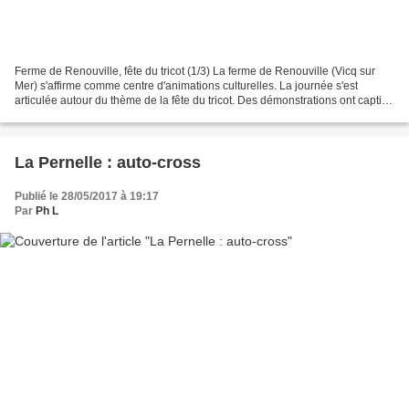
Ferme de Renouville, fête du tricot (1/3) La ferme de Renouville (Vicq sur
Mer) s'affirme comme centre d'animations culturelles. La journée s'est
articulée autour du thème de la fête du tricot. Des démonstrations ont captivé
les visiteurs impressionnés...
La Pernelle : auto-cross
Publié le 28/05/2017 à 19:17
Par
Ph L