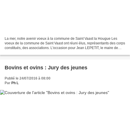
La mer, notre avenir voeux à la commune de Saint Vaast la Hougue Les
voeux de la commune de Saint Vaast ont réuni élus, représentants des corps
constitués, des associations. L'occasion pour Jean LEPETIT, le maire de
faire un tour d'horizon d'un ton ferme...
Bovins et ovins : Jury des jeunes
Publié le 24/07/2016 à 08:00
Par
Ph L