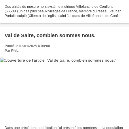
Des unités de mesure hors système métrique Villefanche de Conflent
(66500 ) un des plus beaux villages de France, membre du réseau Vauban.
Portail sculpté (XIIème) de l'église saint Jacques de Villefranche de Conflent.
Ce portail a la particularité de...
Val de Saire, combien sommes nous.
Publié le 02/01/2025 à 08:00
Par
Ph L
Dans une précédente publication j'ai présenté les nombres de la population