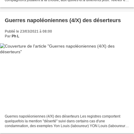
compagnons jouaient à la choule, aux quilles et à différents jeux. TekNor et
la Fédération des Jeux Normands...
Guerres napoléoniennes (4/X) des déserteurs
Publié le 23/03/2021 à 08:00
Par
Ph L
Guerres napoléoniennes (4/X) des déserteurs Les registres comportent
quelquefois la mention "déserté" suivi dans certains cas d'une
condamnation, des exemples Yon Louis (laboureur) YON Louis (laboureur)
fils de Michel et Jeanne Mihou né à Réville mars...