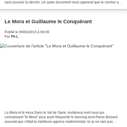
sans pouvoir la décrire. Un autre document nous apprend que le clocher a
été construit au début du XVème...
Le Mora et Guillaume le Conquérant
Publié le 09/04/2016 à 08:00
Par
Ph L
La Mora et le mora Dans le Val de Saire, nombreux sont ceux qui
connaissent "le Mora" pour avoir fréquenté le dancing dont Pierre Boisard
assurait que c'était la meilleure agence matrimoniale. Ici je ne vais pas
retracer l'histoire de cét établissement...