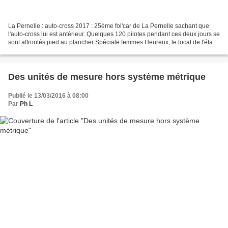
La Pernelle : auto-cross 2017 : 25ème fol'car de La Pernelle sachant que
l'auto-cross lui est antérieur. Quelques 120 pilotes pendant ces deux jours se
sont affrontés pied au plancher Spéciale femmes Heureux, le local de l'étape
: Germain Boucé
Des unités de mesure hors système métrique
Publié le 13/03/2016 à 08:00
Par
Ph L