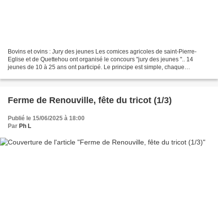
Bovins et ovins : Jury des jeunes Les comices agricoles de saint-Pierre-
Eglise et de Quettehou ont organisé le concours "jury des jeunes ".. 14
jeunes de 10 à 25 ans ont participé. Le principe est simple, chaque
participant doit juger deux animaux et...
Ferme de Renouville, fête du tricot (1/3)
Publié le 15/06/2025 à 18:00
Par
Ph L