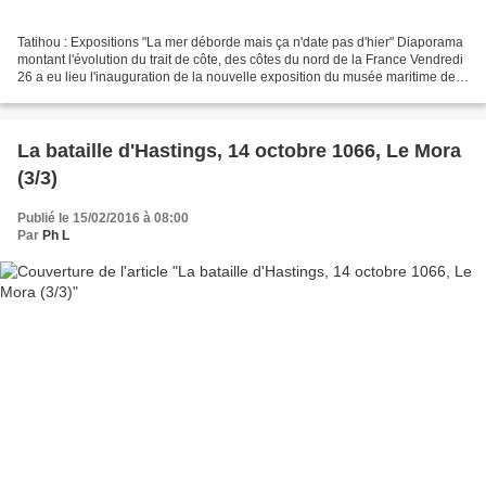
Tatihou : Expositions "La mer déborde mais ça n'date pas d'hier" Diaporama
montant l'évolution du trait de côte, des côtes du nord de la France Vendredi
26 a eu lieu l'inauguration de la nouvelle exposition du musée maritime de
Tatihou. D'ailleurs faut-il...
La bataille d'Hastings, 14 octobre 1066, Le Mora
(3/3)
Publié le 15/02/2016 à 08:00
Par
Ph L