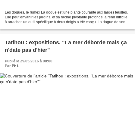
Les dogues, le rumex La dogue est une plante courante aux larges feuilles.
Elle peut envahir les jardins, et sa racine pivotante profonde la rend difficile
à arracher, un outil spécifique à deux doigts a été conçu. La dogue de son
nom "rumex" ressemble...
Tatihou : expositions, "La mer déborde mais ça
n'date pas d'hier"
Publié le 29/05/2016 à 08:00
Par
Ph L