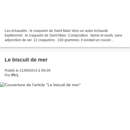
Les échaudés : le craquelin de Saint Malo Voici un autre échaudé
traditionnel : le craquelin de Saint Malo. Composition : farine et oeufs, sans
adjonction de sel. 12 craquelins : 100 grammes. Il existait un cousin
normand. Dans le Valognais, la bourrette...
Le biscuit de mer
Publié le 21/09/2014 à 08:00
Par
Ph L