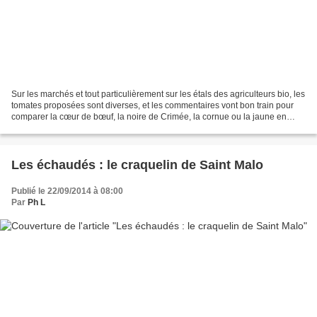
Sur les marchés et tout particulièrement sur les étals des agriculteurs bio, les
tomates proposées sont diverses, et les commentaires vont bon train pour
comparer la cœur de bœuf, la noire de Crimée, la cornue ou la jaune en
forme de poivron. Et pourtant,...
Les échaudés : le craquelin de Saint Malo
Publié le 22/09/2014 à 08:00
Par
Ph L