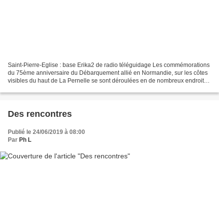
Saint-Pierre-Eglise : base Erika2 de radio téléguidage Les commémorations
du 75ème anniversaire du Débarquement allié en Normandie, sur les côtes
visibles du haut de La Pernelle se sont déroulées en de nombreux endroits
de la Manche et du Calvados hors...
Des rencontres
Publié le 24/06/2019 à 08:00
Par
Ph L