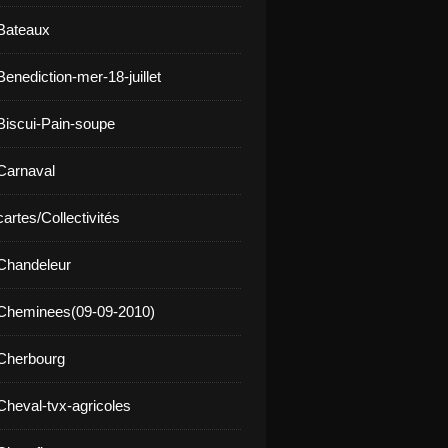
Bateaux
enediction-mer-18-juillet
Biscui-Pain-soupe
Carnaval
artes/Collectivités
Chandeleur
 Cheminees(09-09-2010)
Cherbourg
Cheval-tvx-agricoles