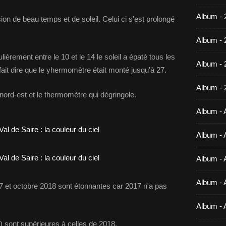
Album - 
ion de beau temps et de soleil. Celui ci s'est prolongé
Album - 
ièrement entre le 10 et le 14 le soleil a épaté tous les
Album -
fait dire que le yhermomètre était monté jusqu'à 27.
Album - 
nord-est et le thermomètre qui dégringole.
Album - A
Album - A
Album - A
Album - A
 et octobre 2018 sont étonnantes car 2017 n'a pas
Album - 
 sont supérieures à celles de 2018.