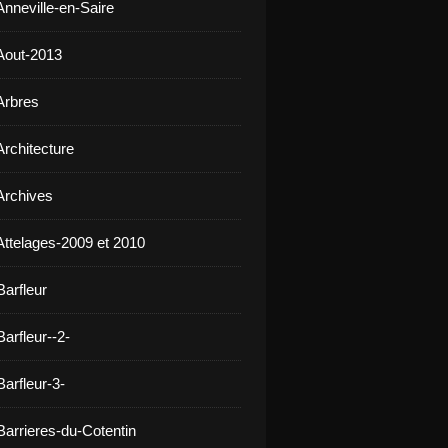
Anneville-en-Saire
Aout-2013
Arbres
Architecture
Archives
Attelages-2009 et 2010
Barfleur
arfleur--2-
arfleur-3-
Barrieres-du-Cotentin