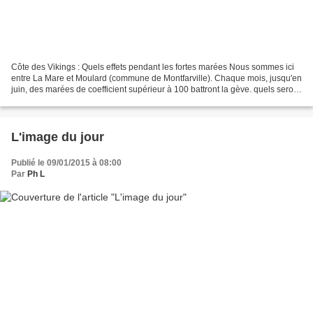
Côte des Vikings : Quels effets pendant les fortes marées Nous sommes ici
entre La Mare et Moulard (commune de Montfarville). Chaque mois, jusqu'en
juin, des marées de coefficient supérieur à 100 battront la gève. quels seront
les effets de ces marées...
L'image du jour
Publié le 09/01/2015 à 08:00
Par
Ph L