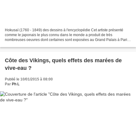
Hokusaï (1760 - 1849) des dessins à l'encyclopédie Cet artiste présenté
comme le japonais le plus connu dans le monde a produit de très
nombreuses oeuvres dont certaines sont exposées au Grand Palais à Paris.
Jusqu'au 18 janvier 2015 : dessins et estampes Des...
Côte des Vikings, quels effets des marées de
vive-eau ?
Publié le 10/01/2015 à 08:00
Par
Ph L