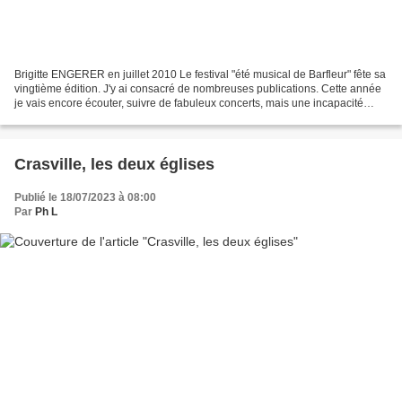
Brigitte ENGERER en juillet 2010 Le festival "été musical de Barfleur" fête sa
vingtième édition. J'y ai consacré de nombreuses publications. Cette année
je vais encore écouter, suivre de fabuleux concerts, mais une incapacité
physique temporaire m'empêche...
Crasville, les deux églises
Publié le 18/07/2023 à 08:00
Par
Ph L