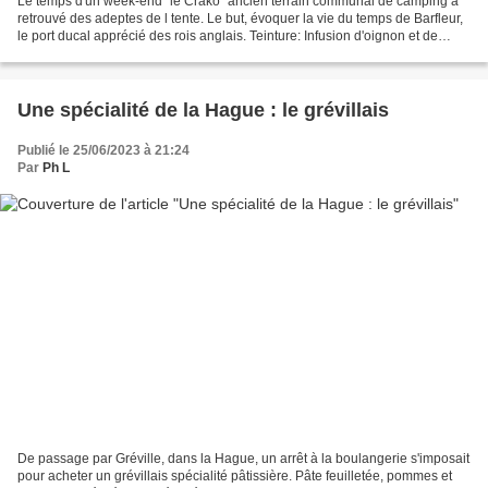
Le temps d'un week-end "le Crako" ancien terrain communal de camping a
retrouvé des adeptes de l tente. Le but, évoquer la vie du temps de Barfleur,
le port ducal apprécié des rois anglais. Teinture: Infusion d'oignon et de
feuille de rhubarbe La cuisinière Dreknor...
Une spécialité de la Hague : le grévillais
Publié le 25/06/2023 à 21:24
Par
Ph L
De passage par Gréville, dans la Hague, un arrêt à la boulangerie s'imposait
pour acheter un grévillais spécialité pâtissière. Pâte feuilletée, pommes et