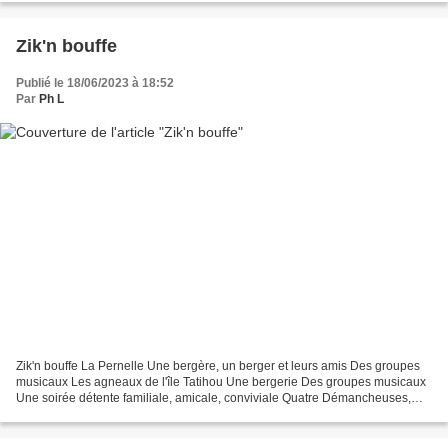
Zik'n bouffe
Publié le 18/06/2023 à 18:52
Par
Ph L
Zik'n bouffe La Pernelle Une bergère, un berger et leurs amis Des groupes
musicaux Les agneaux de l'île Tatihou Une bergerie Des groupes musicaux
Une soirée détente familiale, amicale, conviviale Quatre Démancheuses,
trois femmes et dans la version masculine...