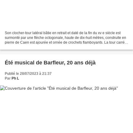
Son clocher-tour latéral bâtie en retrait et daté de la fin du xv e siècle est
surmonté par une flèche octogonale, haute de dix-huit mètres, construite en
pierre de Caen est ajourée et ornée de crochets flamboyants. La tour carrée,
ouverte sur ses quatre...
Été musical de Barfleur, 20 ans déjà
Publié le 28/07/2023 à 21:37
Par
Ph L