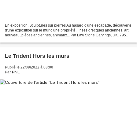
En exposition, Sculptures sur pierres Au hasard d'une escapade, découverte
d'une exposition sur le mur d'une propriété. Frises grecques anciennes, art
nouveau, pièces anciennes, animaux... Pat Law Stone Carvings, UK. 795
likes · 7 talking about this....
Le Trident Hors les murs
Publié le 22/09/2022 à 08:00
Par
Ph L