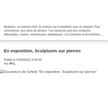
Bestiaire : le serpent (4/X) Je reviens sur le bestiaire avec le serpent. Pour
commencer, une série de photos. "Les serpents sont des créatures
effroyables, rusées, venimeuses, diaboliques. Les hommes et les femmes de
campagnes en ont bien plus peur que...
En exposition, Sculptures sur pierres
Publié le 23/09/2022 à 08:00
Par
Ph L