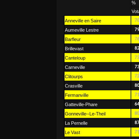
%
Vot
Anneville en Saire
7
Aumeville Lestre
7
Barfleur
7
Brillevast
8
Canteloup
7
Carneville
7
Clitourps
7
Crasville
8
Fermanville
7
Gatteville-Phare
6
Gonneville--Le-Theil
8
La Pernelle
8
Le Vast
7