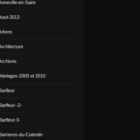
Anneville-en-Saire
Aout-2013
Arbres
Architecture
Archives
Attelages-2009 et 2010
Barfleur
arfleur--2-
arfleur-3-
Barrieres-du-Cotentin