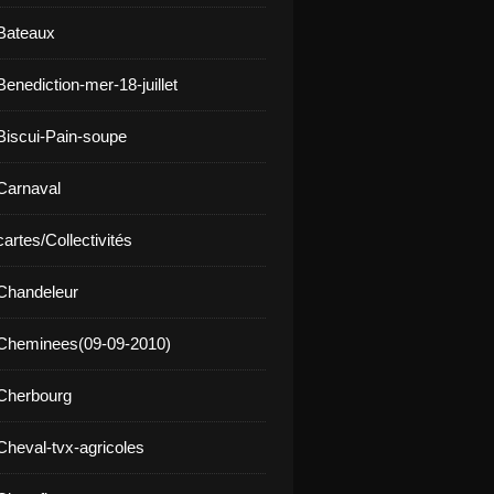
Bateaux
enediction-mer-18-juillet
Biscui-Pain-soupe
Carnaval
artes/Collectivités
Chandeleur
 Cheminees(09-09-2010)
Cherbourg
Cheval-tvx-agricoles