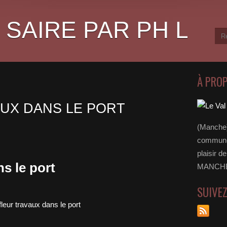
 SAIRE PAR PH L
À PRO
UX DANS LE PORT
(Manche)
communes
plaisir d
ns le port
MANCHE 
SUIVE