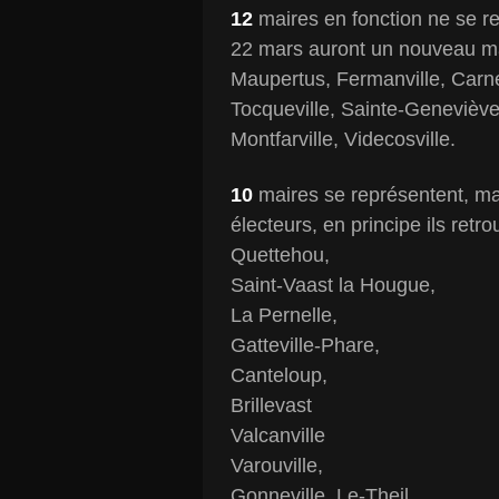
12
maires en fonction ne se r
22 mars auront un nouveau ma
Maupertus, Fermanville, Carnev
Tocqueville, Sainte-Geneviève,
Montfarville, Videcosville.
10
maires se représentent, ma
électeurs, en principe ils retro
Quettehou,
Saint-Vaast la Hougue,
La Pernelle,
Gatteville-Phare,
Canteloup,
Brillevast
Valcanville
Varouville,
Gonneville_Le-Theil,