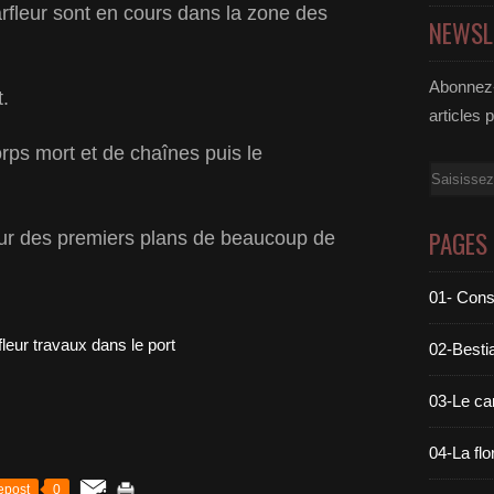
fleur sont en cours dans la zone des
NEWSL
Abonnez-
.
articles 
ps mort et de chaînes puis le
Email
PAGES
ur des premiers plans de beaucoup de
01- Cons
02-Bestia
03-Le c
04-La flo
epost
0