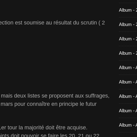
Album - 
ection est soumise au résultat du scrutin ( 2
Album - 
Album -
Album - 
Album - A
Album - A
 mais deux listes se proposent aux suffrages,
Album - A
5 mars pour connaître en principe le futur
Album - A
Album - 
er tour la majorité doit être acquise.
ints doit pouvoir se faire les 20, 21 ou 22