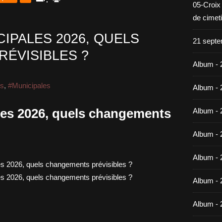
05-Croix
de cimet
IPALES 2026, QUELS
21 septe
ÉVISIBLES ?
Album - 
és
,
#Municipales
Album - 
les 2026, quels changements
Album - 
Album - 
Album - 
Album - 
Album - 