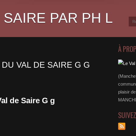
 SAIRE PAR PH L
À PRO
 DU VAL DE SAIRE G G
(Manche)
communes
plaisir d
Val de Saire G g
MANCHE 
SUIVE