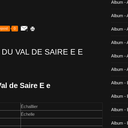
Album - 
Album - 
epost
0
Album - 
Album - 
 DU VAL DE SAIRE E E
Album - 
Album - 
Album - 
al de Saire E e
Album - B
Échalllier
Album - B
Échelle
Album - 