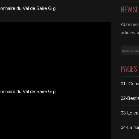
NEWSL
Abonnez-
articles 
Email
PAGES
01- Cons
02-Bestia
03-Le c
04-La flo