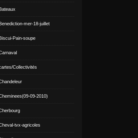
Bateaux
enediction-mer-18-juillet
Biscui-Pain-soupe
Carnaval
artes/Collectivités
Chandeleur
 Cheminees(09-09-2010)
Cherbourg
Cheval-tvx-agricoles