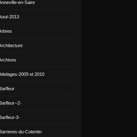
Anneville-en-Saire
Aout-2013
Arbres
Architecture
Archives
Attelages-2009 et 2010
Barfleur
arfleur--2-
arfleur-3-
Barrieres-du-Cotentin