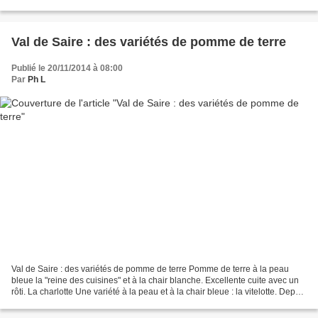
2/12 nous devriions avoir en vente directe...
Val de Saire : des variétés de pomme de terre
Publié le 20/11/2014 à 08:00
Par
Ph L
Val de Saire : des variétés de pomme de terre Pomme de terre à la peau
bleue la "reine des cuisines" et à la chair blanche. Excellente cuite avec un
rôti. La charlotte Une variété à la peau et à la chair bleue : la vitelotte. Depuis
septembre je cherche,...