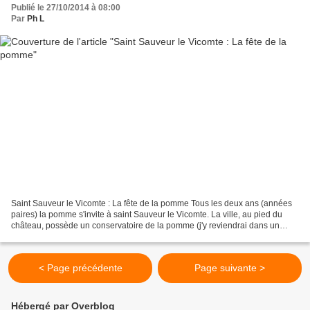
Publié le 27/10/2014 à 08:00
Par
Ph L
Saint Sauveur le Vicomte : La fête de la pomme Tous les deux ans (années
paires) la pomme s'invite à saint Sauveur le Vicomte. La ville, au pied du
château, possède un conservatoire de la pomme (j'y reviendrai dans un
prochain post). dimanche 26, le public...
< Page précédente
Page suivante >
Hébergé par Overblog