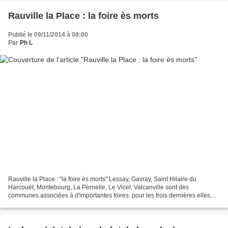
Rauville la Place : la foire ès morts
Publié le 09/11/2014 à 08:00
Par
Ph L
Rauville la Place : "la foire ès morts" Lessay, Gavray, Saint Hilaire du
Harcouët, Montebourg, La Pernelle, Le Vicel, Valcanville sont des
communes associées à d'importantes foires. pour les trois dernières elles
n'existent plus . Parmi toutes ces foires,...