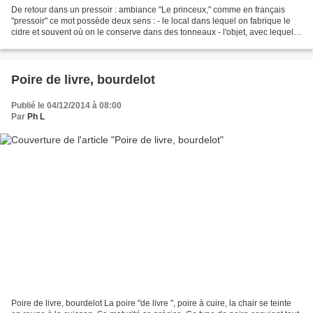
De retour dans un pressoir : ambiance "Le princeux," comme en français
"pressoir" ce mot possède deux sens : - le local dans lequel on fabrique le
cidre et souvent où on le conserve dans des tonneaux - l'objet, avec lequel
on presse les pommes broyées...
Poire de livre, bourdelot
Publié le 04/12/2014 à 08:00
Par
Ph L
Poire de livre, bourdelot La poire "de livre ", poire à cuire, la chair se teinte